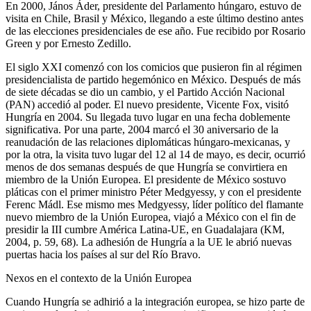
En 2000, János Áder, presidente del Parlamento húngaro, estuvo de
visita en Chile, Brasil y México, llegando a este último destino antes
de las elecciones presidenciales de ese año. Fue recibido por Rosario
Green y por Ernesto Zedillo.
El siglo XXI comenzó con los comicios que pusieron fin al régimen
presidencialista de partido hegemónico en México. Después de más
de siete décadas se dio un cambio, y el Partido Acción Nacional
(PAN) accedió al poder. El nuevo presidente, Vicente Fox, visitó
Hungría en 2004. Su llegada tuvo lugar en una fecha doblemente
significativa. Por una parte, 2004 marcó el 30 aniversario de la
reanudación de las relaciones diplomáticas húngaro-mexicanas, y
por la otra, la visita tuvo lugar del 12 al 14 de mayo, es decir, ocurrió
menos de dos semanas después de que Hungría se convirtiera en
miembro de la Unión Europea. El presidente de México sostuvo
pláticas con el primer ministro Péter Medgyessy, y con el presidente
Ferenc Mádl. Ese mismo mes Medgyessy, líder político del flamante
nuevo miembro de la Unión Europea, viajó a México con el fin de
presidir la III cumbre América Latina-UE, en Guadalajara (KM,
2004, p. 59, 68). La adhesión de Hungría a la UE le abrió nuevas
puertas hacia los países al sur del Río Bravo.
Nexos en el contexto de la Unión Europea
Cuando Hungría se adhirió a la integración europea, se hizo parte de