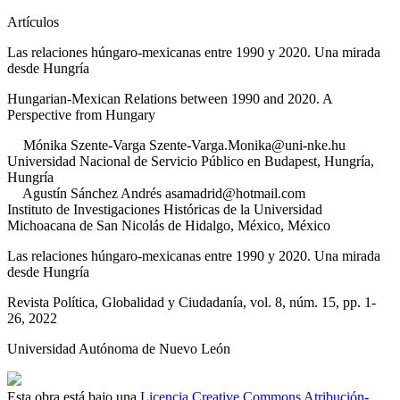
Artículos
Las relaciones húngaro-mexicanas entre 1990 y 2020. Una mirada
desde Hungría
Hungarian-Mexican Relations between 1990 and 2020. A
Perspective from Hungary
Mónika
Szente-Varga
Szente-Varga.Monika@uni-nke.hu
Universidad Nacional de Servicio Público en Budapest, Hungría
,
Hungría
Agustín
Sánchez Andrés
asamadrid@hotmail.com
Instituto de Investigaciones Históricas de la Universidad
Michoacana de San Nicolás de Hidalgo, México
,
México
Las relaciones húngaro-mexicanas entre 1990 y 2020. Una mirada
desde Hungría
Revista Política, Globalidad y Ciudadanía
, vol. 8
, núm. 15
, pp. 1-
26
, 2022
Universidad Autónoma de Nuevo León
Esta obra está bajo una
Licencia Creative Commons Atribución-