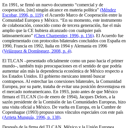
En 1991, se firmó un nuevo documento “comercial y de
cooperación, [sin] ningún alcance en materia política”
(Méndez
Escobar, 1996, p. 119)
: el Acuerdo Marco de Cooperación entre la
Comunidad Europea y México. “En su momento, este instrumento
de colaboración, conocido como de tercera generación, fue el más
amplio que la CE hubiera alcanzado con cualquier país
latinoamericano”
(Chen Charpentier, 1996, p. 156)
. El Acuerdo fue
complementado con protocolos bilaterales concluidos con España en
1990, Francia en 1992, Italia en 1994 y Alemania en 1996
(Velázquez & Domínguez, 2008, p. 4)
.
El TLCAN –presentado oficialmente como un paso hacia el primer
mundo–, también trajo preocupaciones en el sentido de que podría
aumentar aún más la dependencia económica de México respecto a
los Estados Unidos. El gobierno mexicano intentó buscar
contrapesos. Al estrechar las conexiones bilaterales, la Comunidad
Europea, por su parte, trataba de evitar una posición desventajosa en
el mercado norteamericano. En 1993, justo antes de que México
firmara el TLCAN (1o de enero de 1994), Jacques Delors, a la
sazón presidente de la Comisión de las Comunidades Europeas, hizo
una visita oficial a México. De vuelta en Europa, en la Cumbre de
Copenhague (1993) propuso unos vínculos especiales con este país
(Arrieta Munguía, 1996, p. 138)
.
Después de la firma del TLCAN, México y la Unión Europea