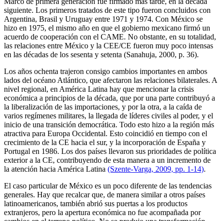
Marco de primera generación fue firmado más tarde, en la década
siguiente. Los primeros tratados de este tipo fueron concluidos con
Argentina, Brasil y Uruguay entre 1971 y 1974. Con México se
hizo en 1975, el mismo año en que el gobierno mexicano firmó un
acuerdo de cooperación con el CAME. No obstante, en su totalidad,
las relaciones entre México y la CEE/CE fueron muy poco intensas
en las décadas de los sesenta y setenta (Sanahuja, 2000, p. 36).
Los años ochenta trajeron consigo cambios importantes en ambos
lados del océano Atlántico, que afectaron las relaciones bilaterales. A
nivel regional, en América Latina hay que mencionar la crisis
económica a principios de la década, que por una parte contribuyó a
la liberalización de las importaciones, y por la otra, a la caída de
varios regímenes militares, la llegada de líderes civiles al poder, y el
inicio de una transición democrática. Todo esto hizo a la región más
atractiva para Europa Occidental. Esto coincidió en tiempo con el
crecimiento de la CE hacia el sur, y la incorporación de España y
Portugal en 1986. Los dos países llevaron sus prioridades de política
exterior a la CE, contribuyendo de esta manera a un incremento de
la atención hacia América Latina
(Szente-Varga, 2009, pp. 1-14)
.
El caso particular de México es un poco diferente de las tendencias
generales. Hay que recalcar que, de manera similar a otros países
latinoamericanos, también abrió sus puertas a los productos
extranjeros, pero la apertura económica no fue acompañada por