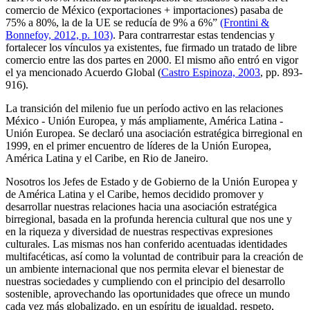
comercio de México (exportaciones + importaciones) pasaba de
75% a 80%, la de la UE se reducía de 9% a 6%”
(Frontini &
Bonnefoy, 2012, p. 103)
. Para contrarrestar estas tendencias y
fortalecer los vínculos ya existentes, fue firmado un tratado de libre
comercio entre las dos partes en 2000. El mismo año entró en vigor
el ya mencionado Acuerdo Global (
Castro Espinoza, 2003
, pp. 893-
916).
La transición del milenio fue un período activo en las relaciones
México - Unión Europea, y más ampliamente, América Latina -
Unión Europea. Se declaró una asociación estratégica birregional en
1999, en el primer encuentro de líderes de la Unión Europea,
América Latina y el Caribe, en Rio de Janeiro.
Nosotros los Jefes de Estado y de Gobierno de la Unión Europea y
de América Latina y el Caribe, hemos decidido promover y
desarrollar nuestras relaciones hacia una asociación estratégica
birregional, basada en la profunda herencia cultural que nos une y
en la riqueza y diversidad de nuestras respectivas expresiones
culturales. Las mismas nos han conferido acentuadas identidades
multifacéticas, así como la voluntad de contribuir para la creación de
un ambiente internacional que nos permita elevar el bienestar de
nuestras sociedades y cumpliendo con el principio del desarrollo
sostenible, aprovechando las oportunidades que ofrece un mundo
cada vez más globalizado, en un espíritu de igualdad, respeto,