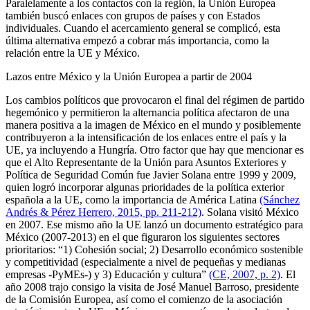
Paralelamente a los contactos con la región, la Unión Europea
también buscó enlaces con grupos de países y con Estados
individuales. Cuando el acercamiento general se complicó, esta
última alternativa empezó a cobrar más importancia, como la
relación entre la UE y México.
Lazos entre México y la Unión Europea a partir de 2004
Los cambios políticos que provocaron el final del régimen de partido
hegemónico y permitieron la alternancia política afectaron de una
manera positiva a la imagen de México en el mundo y posiblemente
contribuyeron a la intensificación de los enlaces entre el país y la
UE, ya incluyendo a Hungría. Otro factor que hay que mencionar es
que el Alto Representante de la Unión para Asuntos Exteriores y
Política de Seguridad Común fue Javier Solana entre 1999 y 2009,
quien logró incorporar algunas prioridades de la política exterior
española a la UE, como la importancia de América Latina
(Sánchez
Andrés & Pérez Herrero, 2015, pp. 211-212)
. Solana visitó México
en 2007. Ese mismo año la UE lanzó un documento estratégico para
México (2007-2013) en el que figuraron los siguientes sectores
prioritarios: “1) Cohesión social; 2) Desarrollo económico sostenible
y competitividad (especialmente a nivel de pequeñas y medianas
empresas -PyMEs-) y 3) Educación y cultura”
(CE, 2007, p. 2)
. El
año 2008 trajo consigo la visita de José Manuel Barroso, presidente
de la Comisión Europea, así como el comienzo de la asociación