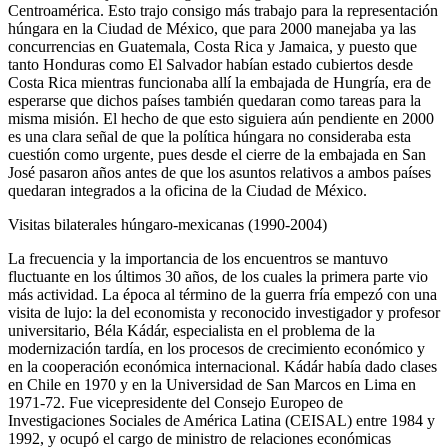
Centroamérica. Esto trajo consigo más trabajo para la representación
húngara en la Ciudad de México, que para 2000 manejaba ya las
concurrencias en Guatemala, Costa Rica y Jamaica, y puesto que
tanto Honduras como El Salvador habían estado cubiertos desde
Costa Rica mientras funcionaba allí la embajada de Hungría, era de
esperarse que dichos países también quedaran como tareas para la
misma misión. El hecho de que esto siguiera aún pendiente en 2000
es una clara señal de que la política húngara no consideraba esta
cuestión como urgente, pues desde el cierre de la embajada en San
José pasaron años antes de que los asuntos relativos a ambos países
quedaran integrados a la oficina de la Ciudad de México.
Visitas bilaterales húngaro-mexicanas (1990-2004)
La frecuencia y la importancia de los encuentros se mantuvo
fluctuante en los últimos 30 años, de los cuales la primera parte vio
más actividad. La época al término de la guerra fría empezó con una
visita de lujo: la del economista y reconocido investigador y profesor
universitario, Béla Kádár, especialista en el problema de la
modernización tardía, en los procesos de crecimiento económico y
en la cooperación económica internacional. Kádár había dado clases
en Chile en 1970 y en la Universidad de San Marcos en Lima en
1971-72. Fue vicepresidente del Consejo Europeo de
Investigaciones Sociales de América Latina (CEISAL) entre 1984 y
1992, y ocupó el cargo de ministro de relaciones económicas