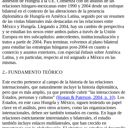
adhesión de Hungría a la UE. Comienza con un análisis de las
relaciones húngaro-mexicanas entre 1990 y 2004 desde un enfoque
bilateral en el contexto de las alteraciones de la presencia
diplomática de Hungría en América Latina, seguido por un resumen
de las visitas bilaterales más destacadas en las relaciones entre
México y Hungría. Llegando a 2004, hay un cambio de perspectiva
y se estudian los nexos entre ambos países a través de la Unión
Europea en tres subcapítulos: antecedentes, institucionalización y
tratos a partir de 2004. Para terminar, volvemos al plano bilateral
para estudiar las estrategias húngaras post-2004 en cuanto a
comercio y asuntos exteriores, con especial énfasis sobre América
Latina, y en particular, respecto al rol asignado a México en las
mismas.
2.- FUNDAMENTO TEÓRICO
Este escrito pertenece al campo de la historia de las relaciones
internacionales, que naturalmente incluye la historia diplomática,
pero que es más amplio, ya que pretende cubrir “las interacciones de
Estados, personas y culturas”
(Hogan & Paterson, 2004, p. 10)
. Los
Estados, en este caso Hungría y México, siguen teniendo un papel
clave en el análisis, pero otros actores, como las organizaciones
internacionales, deben ser también tomados en cuenta. En lugar de
relaciones estrictamente interestatales y bilaterales, el estudio
también incluye enlaces multilaterales, que han crecido en