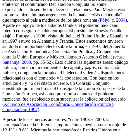
emitieron el comunicado Declaración Conjunta Solemne,
expresando su deseo de fortalecer sus relaciones. Para México esto
pronto se hizo aún más urgente con la llamada “crisis del tequila”
que impactó al país a mediados de los años noventa
(Pólyi, c. 2004)
.
Aparte del apoyo de los Estados Unidos, el gobierno mexicano
intentó conseguir respaldo europeo. El presidente Ernesto Zedillo
viajó a Europa en 1996, visitando Italia, el Reino Unido y España, y
en 1997 estuvo en Alemania y Francia. Estos encuentros tuvieron
sin duda un importante efecto sobre la firma, en 1997, del Acuerdo
de Asociación Económica, Concertación Política y Cooperación
entre la Unión Europea y México, llamado Acuerdo Global (véase
Sanahuja, 2000
, pp. 35-62). Esto cubrió las siguientes áreas: diálogo
político; comercio; movimientos de capital y pagos; contratación
pública, competencia, propiedad intelectual y demás disposiciones
relacionadas con el comercio y la cooperación. Con base en los
artículos 45 y 46 del citado acuerdo, un Consejo Conjunto
constituido por miembros del Consejo de la Unión Europea y de la
Comisión Europea, así como por representantes del gobierno
mexicano, fue establecido para supervisar la aplicación del acuerdo
(Acuerdo de Asociación Económica, Concertación Política y
Cooperación, 1997)
.
A pesar de los esfuerzos anteriores, “entre 1993 y 2000, la
participación de la UE en las importaciones mexicanas se redujo de
12.1% a 8.6%. Mientras la participación de Estados Unidos en el