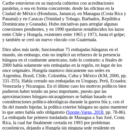
Caribe estuvieron en su mayoría cubiertos con acreditaciones
paralelas, o sea en forma concurrente, desde las oficinas en la
Ciudad de México (Honduras, Jamaica), en Managua (Costa Rica y
Panamá) y en Caracas (Trinidad y Tobago, Barbados, República
Dominicana y Granada). Hubo iniciativas para arreglar algunas
conexiones pendientes, y en 1990 quedaron restablecidos los lazos
entre Chile y Hungría, existentes entre 1965 y 1973, hasta el golpe;
y también se creó un nuevo vínculo con Guatemala.
Diez años más tarde, funcionaban 75 embajadas húngaras en el
mundo, sin embargo, esto no implicó un refuerzo de la presencia
húngara en el continente americano, todo lo contrario: a finales de
2000 había solamente seis embajadas en la región, en lugar de los
once originales. Hungría mantuvo únicamente sus sedes en
Argentina, Brasil, Chile, Colombia, Cuba y México (KM, 2000, pp.
331-355). Había cerrado sus embajadas en Uruguay, Perú, Ecuador,
Venezuela y Nicaragua. En el último caso los motivos políticos bien
pudieron haber tenido un peso importante, puesto que las
aproximaciones húngaro-nicaragüenses se habían basado en
consideraciones político-ideológicas durante la guerra fría y, con el
fin del mundo bipolar, la política exterior húngara no quiso mantener
lo que antes había sido obligatorio (
Szente-Varga, 2018
, pp. 78-86).
La embajada fue primero trasladada de Managua a San José, Costa
Rica, la cual fue finalmente cerrada en 1993 por problemas
económicos, dejando a Hungría sin ninguna sede residente en