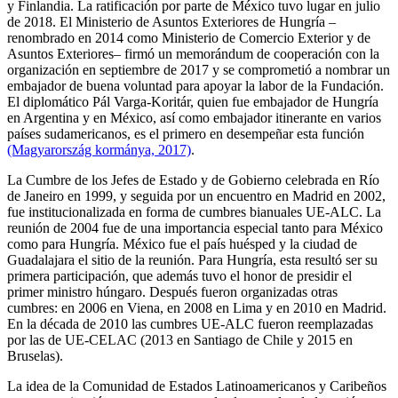
y Finlandia. La ratificación por parte de México tuvo lugar en julio
de 2018. El Ministerio de Asuntos Exteriores de Hungría –
renombrado en 2014 como Ministerio de Comercio Exterior y de
Asuntos Exteriores– firmó un memorándum de cooperación con la
organización en septiembre de 2017 y se comprometió a nombrar un
embajador de buena voluntad para apoyar la labor de la Fundación.
El diplomático Pál Varga-Koritár, quien fue embajador de Hungría
en Argentina y en México, así como embajador itinerante en varios
países sudamericanos, es el primero en desempeñar esta función
(Magyarország kormánya, 2017)
.
La Cumbre de los Jefes de Estado y de Gobierno celebrada en Río
de Janeiro en 1999, y seguida por un encuentro en Madrid en 2002,
fue institucionalizada en forma de cumbres bianuales UE-ALC. La
reunión de 2004 fue de una importancia especial tanto para México
como para Hungría. México fue el país huésped y la ciudad de
Guadalajara el sitio de la reunión. Para Hungría, esta resultó ser su
primera participación, que además tuvo el honor de presidir el
primer ministro húngaro. Después fueron organizadas otras
cumbres: en 2006 en Viena, en 2008 en Lima y en 2010 en Madrid.
En la década de 2010 las cumbres UE-ALC fueron reemplazadas
por las de UE-CELAC (2013 en Santiago de Chile y 2015 en
Bruselas).
La idea de la Comunidad de Estados Latinoamericanos y Caribeños