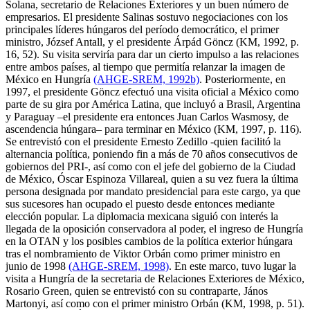
Solana, secretario de Relaciones Exteriores y un buen número de
empresarios. El presidente Salinas sostuvo negociaciones con los
principales líderes húngaros del período democrático, el primer
ministro, József Antall, y el presidente Árpád Göncz (KM, 1992, p.
16, 52). Su visita serviría para dar un cierto impulso a las relaciones
entre ambos países, al tiempo que permitía relanzar la imagen de
México en Hungría
(AHGE-SREM, 1992b)
. Posteriormente, en
1997, el presidente Göncz efectuó una visita oficial a México como
parte de su gira por América Latina, que incluyó a Brasil, Argentina
y Paraguay –el presidente era entonces Juan Carlos Wasmosy, de
ascendencia húngara– para terminar en México (KM, 1997, p. 116).
Se entrevistó con el presidente Ernesto Zedillo -quien facilitó la
alternancia política, poniendo fin a más de 70 años consecutivos de
gobiernos del PRI-, así como con el jefe del gobierno de la Ciudad
de México, Óscar Espinoza Villareal, quien a su vez fuera la última
persona designada por mandato presidencial para este cargo, ya que
sus sucesores han ocupado el puesto desde entonces mediante
elección popular. La diplomacia mexicana siguió con interés la
llegada de la oposición conservadora al poder, el ingreso de Hungría
en la OTAN y los posibles cambios de la política exterior húngara
tras el nombramiento de Viktor Orbán como primer ministro en
junio de 1998
(AHGE-SREM, 1998)
. En este marco, tuvo lugar la
visita a Hungría de la secretaria de Relaciones Exteriores de México,
Rosario Green, quien se entrevistó con su contraparte, János
Martonyi, así como con el primer ministro Orbán (KM, 1998, p. 51).