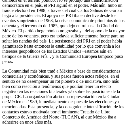
cambios en el terreno político. No se produjo una transformación
democrática en el país, el PRI siguió en el poder. Más aún, hubo un
fraude electoral en 1988, a través del cual Carlos Salinas de Gortari
llegó a la presidencia. El apoyo del PRI iba en declive desde los
eventos sangrientos de 1968, la crisis económica de principios de los
ochenta y el terremoto de 1985, que dejó en ruinas a la Ciudad de
México. El partido hegemónico no gozaba ya del apoyo de la mayor
parte de los votantes, pero era todavía suficientemente fuerte para no
soltar las riendas del país. La persistencia del PRI en el poder había
garantizado hasta entonces la estabilidad por lo que convenía a los
intereses geopolíticos de los Estados Unidos –estamos aún en
tiempos de la Guerra Fría–, y la Comunidad Europea tampoco puso
peros.
La Comunidad más bien trató a México a base de consideraciones
comerciales y económicas, y sus pasos fueron actos reflejos, en el
sentido de no desempeñar un rol pionero o de iniciativa, sino más
bien como reacción a fenómenos que podrían tener un efecto
negativo en las relaciones bilaterales y/o sobre las posiciones de la
propia CE. La organización abrió una representación en la Ciudad
de México en 1989, inmediatamente después de las elecciones ya
mencionadas. Esta presencia, y la consiguiente intensificación de los
contactos estuvo motivada por el inminente Tratado de Libre
Comercio de América del Norte (TLCAN), al que México iba a
adherirse en unos años más.