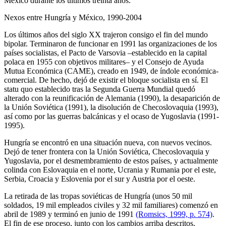
México durante los últimos treinta años.
Nexos entre Hungría y México, 1990-2004
Los últimos años del siglo XX trajeron consigo el fin del mundo
bipolar. Terminaron de funcionar en 1991 las organizaciones de los
países socialistas, el Pacto de Varsovia –establecido en la capital
polaca en 1955 con objetivos militares– y el Consejo de Ayuda
Mutua Económica (CAME), creado en 1949, de índole económica-
comercial. De hecho, dejó de existir el bloque socialista en sí. El
statu quo establecido tras la Segunda Guerra Mundial quedó
alterado con la reunificación de Alemania (1990), la desaparición de
la Unión Soviética (1991), la disolución de Checoslovaquia (1993),
así como por las guerras balcánicas y el ocaso de Yugoslavia (1991-
1995).
Hungría se encontró en una situación nueva, con nuevos vecinos.
Dejó de tener frontera con la Unión Soviética, Checoslovaquia y
Yugoslavia, por el desmembramiento de estos países, y actualmente
colinda con Eslovaquia en el norte, Ucrania y Rumania por el este,
Serbia, Croacia y Eslovenia por el sur y Austria por el oeste.
La retirada de las tropas soviéticas de Hungría (unos 50 mil
soldados, 19 mil empleados civiles y 32 mil familiares) comenzó en
abril de 1989 y terminó en junio de 1991
(Romsics, 1999, p. 574)
.
El fin de ese proceso, junto con los cambios arriba descritos,