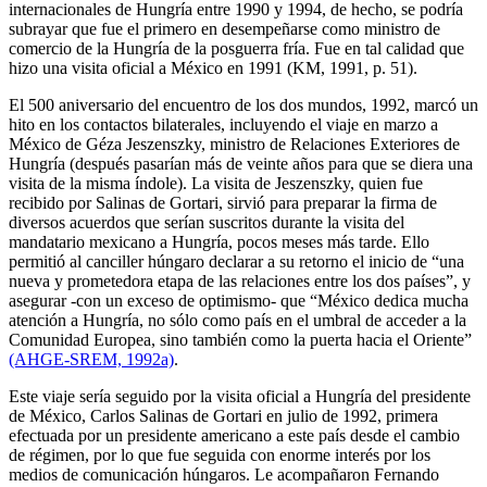
internacionales de Hungría entre 1990 y 1994, de hecho, se podría
subrayar que fue el primero en desempeñarse como ministro de
comercio de la Hungría de la posguerra fría. Fue en tal calidad que
hizo una visita oficial a México en 1991 (KM, 1991, p. 51).
El 500 aniversario del encuentro de los dos mundos, 1992, marcó un
hito en los contactos bilaterales, incluyendo el viaje en marzo a
México de Géza Jeszenszky, ministro de Relaciones Exteriores de
Hungría (después pasarían más de veinte años para que se diera una
visita de la misma índole). La visita de Jeszenszky, quien fue
recibido por Salinas de Gortari, sirvió para preparar la firma de
diversos acuerdos que serían suscritos durante la visita del
mandatario mexicano a Hungría, pocos meses más tarde. Ello
permitió al canciller húngaro declarar a su retorno el inicio de “una
nueva y prometedora etapa de las relaciones entre los dos países”, y
asegurar -con un exceso de optimismo- que “México dedica mucha
atención a Hungría, no sólo como país en el umbral de acceder a la
Comunidad Europea, sino también como la puerta hacia el Oriente”
(AHGE-SREM, 1992a)
.
Este viaje sería seguido por la visita oficial a Hungría del presidente
de México, Carlos Salinas de Gortari en julio de 1992, primera
efectuada por un presidente americano a este país desde el cambio
de régimen, por lo que fue seguida con enorme interés por los
medios de comunicación húngaros. Le acompañaron Fernando