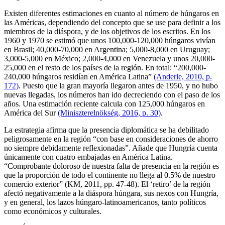
Existen diferentes estimaciones en cuanto al número de húngaros en
las Américas, dependiendo del concepto que se use para definir a los
miembros de la diáspora, y de los objetivos de los escritos. En los
1960 y 1970 se estimó que unos 100,000-120,000 húngaros vivían
en Brasil; 40,000-70,000 en Argentina; 5,000-8,000 en Uruguay;
3,000-5,000 en México; 2,000-4,000 en Venezuela y unos 20,000-
25,000 en el resto de los países de la región. En total: “200,000-
240,000 húngaros residían en América Latina”
(Anderle, 2010, p.
172)
. Puesto que la gran mayoría llegaron antes de 1950, y no hubo
nuevas llegadas, los números han ido decreciendo con el paso de los
años. Una estimación reciente calcula con 125,000 húngaros en
América del Sur
(Miniszterelnökség, 2016, p. 30)
.
La estrategia afirma que la presencia diplomática se ha debilitado
peligrosamente en la región “con base en consideraciones de ahorro
no siempre debidamente reflexionadas”. Añade que Hungría cuenta
únicamente con cuatro embajadas en América Latina.
“Comprobante doloroso de nuestra falta de presencia en la región es
que la proporción de todo el continente no llega al 0.5% de nuestro
comercio exterior” (KM, 2011, pp. 47-48). El ‘retiro’ de la región
afectó negativamente a la diáspora húngara, sus nexos con Hungría,
y en general, los lazos húngaro-latinoamericanos, tanto políticos
como económicos y culturales.