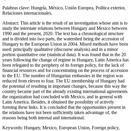
Palabras clave:
Hungría, México, Unión Europea, Política exterior,
Relaciones internacionales.
Abstract:
This article is the result of an investigation whose aim is to
study the interstate relations between Hungary and Mexico between
1990 and the present, 2020. The text has a chronological structure
and is divided into two parts, the watershed being the accession of
Hungary to the European Union in 2004. Mixed methods have been
used: principally qualitative (discourse analysis) and in a minor
portion quantitative one (statistical data). It was found that in the 20
years following the change of regime in Hungary, Latin America has
been relegated to the periphery of its foreign policy, for the lack of
financial resources and for concentrating on the process of accession
to the EU. The number of Hungarian embassies in the region was
reduced from eleven to four. The EU membership of Hungary had
the potential of resulting in important changes, because this way the
country became part of the already existing international agreements
the organization had concluded with Mexico, and in general with
Latin America. Besides, it obtained the possibility of actively
forming these links. It is concluded that the opportunities present in
the relations have not been sufficiently taken advantage of, the
reasons being both internal and international.
Keywords:
Hungary, Mexico, European Union, Foreign policy,