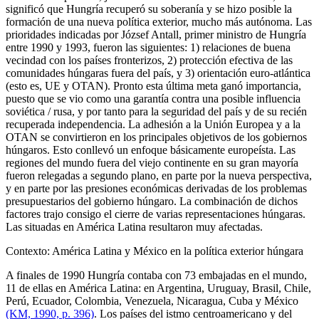
significó que Hungría recuperó su soberanía y se hizo posible la
formación de una nueva política exterior, mucho más autónoma. Las
prioridades indicadas por József Antall, primer ministro de Hungría
entre 1990 y 1993, fueron las siguientes: 1) relaciones de buena
vecindad con los países fronterizos, 2) protección efectiva de las
comunidades húngaras fuera del país, y 3) orientación euro-atlántica
(esto es, UE y OTAN). Pronto esta última meta ganó importancia,
puesto que se vio como una garantía contra una posible influencia
soviética / rusa, y por tanto para la seguridad del país y de su recién
recuperada independencia. La adhesión a la Unión Europea y a la
OTAN se convirtieron en los principales objetivos de los gobiernos
húngaros. Esto conllevó un enfoque básicamente europeísta. Las
regiones del mundo fuera del viejo continente en su gran mayoría
fueron relegadas a segundo plano, en parte por la nueva perspectiva,
y en parte por las presiones económicas derivadas de los problemas
presupuestarios del gobierno húngaro. La combinación de dichos
factores trajo consigo el cierre de varias representaciones húngaras.
Las situadas en América Latina resultaron muy afectadas.
Contexto: América Latina y México en la política exterior húngara
A finales de 1990 Hungría contaba con 73 embajadas en el mundo,
11 de ellas en América Latina: en Argentina, Uruguay, Brasil, Chile,
Perú, Ecuador, Colombia, Venezuela, Nicaragua, Cuba y México
(KM, 1990, p. 396)
. Los países del istmo centroamericano y del