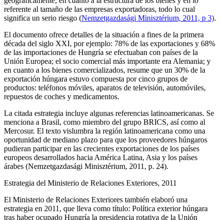
geográficamente, en cuanto a la estructura de los bienes y en lo
referente al tamaño de las empresas exportadoras, todo lo cual
significa un serio riesgo (
Nemzetgazdasági Minisztérium, 2011, p 3)
.
El documento ofrece detalles de la situación a fines de la primera
década del siglo XXI, por ejemplo: 78% de las exportaciones y 68%
de las importaciones de Hungría se efectuaban con países de la
Unión Europea; el socio comercial más importante era Alemania; y
en cuanto a los bienes comercializados, resume que un 30% de la
exportación húngara estuvo compuesta por cinco grupos de
productos: teléfonos móviles, aparatos de televisión, automóviles,
repuestos de coches y medicamentos.
La citada estrategia incluye algunas referencias latinoamericanas. Se
menciona a Brasil, como miembro del grupo BRICS, así como al
Mercosur. El texto vislumbra la región latinoamericana como una
oportunidad de mediano plazo para que los proveedores húngaros
pudieran participar en las crecientes exportaciones de los países
europeos desarrollados hacia América Latina, Asia y los países
árabes (Nemzetgazdasági Minisztérium, 2011, p. 24).
Estrategia del Ministerio de Relaciones Exteriores, 2011
El Ministerio de Relaciones Exteriores también elaboró una
estrategia en 2011, que lleva como título: Política exterior húngara
tras haber ocupado Hungría la presidencia rotativa de la Unión