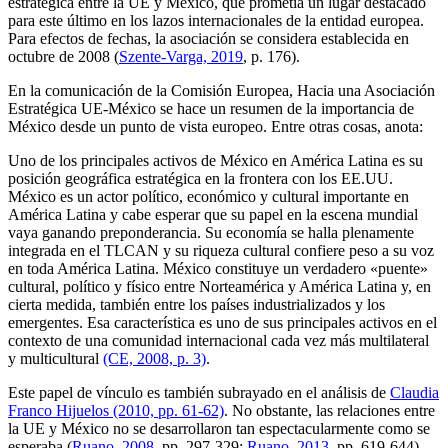
estratégica entre la UE y México, que prometía un lugar destacado
para este último en los lazos internacionales de la entidad europea.
Para efectos de fechas, la asociación se considera establecida en
octubre de 2008 (
Szente-Varga, 2019
, p. 176).
En la comunicación de la Comisión Europea, Hacia una Asociación
Estratégica UE-México se hace un resumen de la importancia de
México desde un punto de vista europeo. Entre otras cosas, anota:
Uno de los principales activos de México en América Latina es su
posición geográfica estratégica en la frontera con los EE.UU.
México es un actor político, económico y cultural importante en
América Latina y cabe esperar que su papel en la escena mundial
vaya ganando preponderancia. Su economía se halla plenamente
integrada en el TLCAN y su riqueza cultural confiere peso a su voz
en toda América Latina. México constituye un verdadero «puente»
cultural, político y físico entre Norteamérica y América Latina y, en
cierta medida, también entre los países industrializados y los
emergentes. Esa característica es uno de sus principales activos en el
contexto de una comunidad internacional cada vez más multilateral
y multicultural
(CE, 2008, p. 3)
.
Este papel de vínculo es también subrayado en el análisis de
Claudia
Franco Hijuelos (2010, pp. 61-62)
. No obstante, las relaciones entre
la UE y México no se desarrollaron tan espectacularmente como se
esperaba (
Ruano, 2008
, pp. 297-329;
Ruano, 2013
, pp. 619-644).