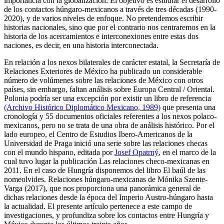
importancia con la globalización. El objetivo es estudiar el desarrollo
de los contactos húngaro-mexicanos a través de tres décadas (1990-
2020), y de varios niveles de enfoque. No pretendemos escribir
historias nacionales, sino que por el contrario nos centraremos en la
historia de los acercamientos e interconexiones entre estas dos
naciones, es decir, en una historia interconectada.
En relación a los nexos bilaterales de carácter estatal, la Secretaría de
Relaciones Exteriores de México ha publicado un considerable
número de volúmenes sobre las relaciones de México con otros
países, sin embargo, faltan análisis sobre Europa Central / Oriental.
Polonia podría ser una excepción por existir un libro de referencia
(Archivo Histórico Diplomático Mexicano, 1989)
que presenta una
cronología y 55 documentos oficiales referentes a los nexos polaco-
mexicanos, pero no se trata de una obra de análisis histórico. Por el
lado europeo, el Centro de Estudios Ibero-Americanos de la
Universidad de Praga inició una serie sobre las relaciones checas
con el mundo hispano, editada por
Josef Opatrný
, en el marco de la
cual tuvo lugar la publicación Las relaciones checo-mexicanas en
2011. En el caso de Hungría disponemos del libro El baúl de las
nomeolvides. Relaciones húngaro-mexicanas de Mónika Szente-
Varga (2017), que nos proporciona una panorámica general de
dichas relaciones desde la época del Imperio Austro-húngaro hasta
la actualidad. El presente artículo pertenece a este campo de
investigaciones, y profundiza sobre los contactos entre Hungría y