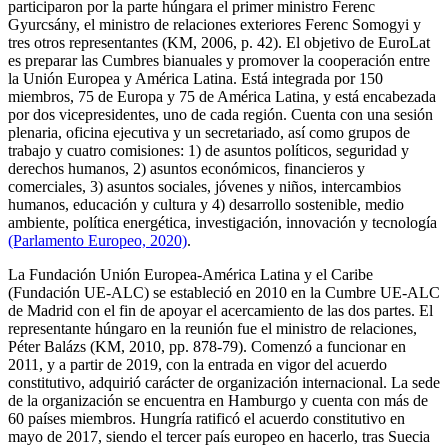
participaron por la parte húngara el primer ministro Ferenc
Gyurcsány, el ministro de relaciones exteriores Ferenc Somogyi y
tres otros representantes (KM, 2006, p. 42). El objetivo de EuroLat
es preparar las Cumbres bianuales y promover la cooperación entre
la Unión Europea y América Latina. Está integrada por 150
miembros, 75 de Europa y 75 de América Latina, y está encabezada
por dos vicepresidentes, uno de cada región. Cuenta con una sesión
plenaria, oficina ejecutiva y un secretariado, así como grupos de
trabajo y cuatro comisiones: 1) de asuntos políticos, seguridad y
derechos humanos, 2) asuntos económicos, financieros y
comerciales, 3) asuntos sociales, jóvenes y niños, intercambios
humanos, educación y cultura y 4) desarrollo sostenible, medio
ambiente, política energética, investigación, innovación y tecnología
(Parlamento Europeo, 2020)
.
La Fundación Unión Europea-América Latina y el Caribe
(Fundación UE-ALC) se estableció en 2010 en la Cumbre UE-ALC
de Madrid con el fin de apoyar el acercamiento de las dos partes. El
representante húngaro en la reunión fue el ministro de relaciones,
Péter Balázs (KM, 2010, pp. 878-79). Comenzó a funcionar en
2011, y a partir de 2019, con la entrada en vigor del acuerdo
constitutivo, adquirió carácter de organización internacional. La sede
de la organización se encuentra en Hamburgo y cuenta con más de
60 países miembros. Hungría ratificó el acuerdo constitutivo en
mayo de 2017, siendo el tercer país europeo en hacerlo, tras Suecia