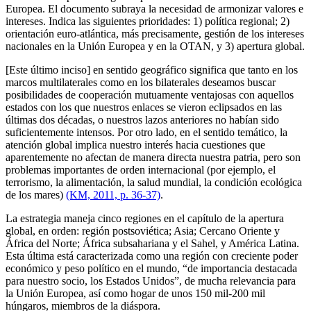
Europea. El documento subraya la necesidad de armonizar valores e
intereses. Indica las siguientes prioridades: 1) política regional; 2)
orientación euro-atlántica, más precisamente, gestión de los intereses
nacionales en la Unión Europea y en la OTAN, y 3) apertura global.
[Este último inciso] en sentido geográfico significa que tanto en los
marcos multilaterales como en los bilaterales deseamos buscar
posibilidades de cooperación mutuamente ventajosas con aquellos
estados con los que nuestros enlaces se vieron eclipsados en las
últimas dos décadas, o nuestros lazos anteriores no habían sido
suficientemente intensos. Por otro lado, en el sentido temático, la
atención global implica nuestro interés hacia cuestiones que
aparentemente no afectan de manera directa nuestra patria, pero son
problemas importantes de orden internacional (por ejemplo, el
terrorismo, la alimentación, la salud mundial, la condición ecológica
de los mares)
(KM, 2011, p. 36-37)
.
La estrategia maneja cinco regiones en el capítulo de la apertura
global, en orden: región postsoviética; Asia; Cercano Oriente y
África del Norte; África subsahariana y el Sahel, y América Latina.
Esta última está caracterizada como una región con creciente poder
económico y peso político en el mundo, “de importancia destacada
para nuestro socio, los Estados Unidos”, de mucha relevancia para
la Unión Europea, así como hogar de unos 150 mil-200 mil
húngaros, miembros de la diáspora.