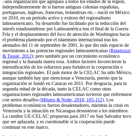
–una organización que agrupara a todos los estados de la región,
independientemente de si fueron antiguas colonias españolas,
portuguesas, inglesas, francesas, holandesas etc.– nació en México
en 2010, en un periodo activo y exitoso del regionalismo
latinoamericano. Su desarrollo fue facilitado por la reducción del
interés estadounidense por Latinoamérica tras el final de la Guerra
Fría y el desplazamiento del foco de atención de Washington hacia
el problema planteado por el islamismo internacional tras los
atentados del 11 de septiembre de 2001, lo que dio más espacio de
movimiento a las potencias regionales latinoamericanas
(Riggirozzi
& Tussie, 2012)
; pero también por un crecimiento económico
regional y la llamada marea rosa. Ambos factores favorecieron la
intensificación de los esfuerzos para fortalecer la cooperación e
integración regionales. El país motor de la CELAC ha sido México,
aunque también hay que mencionar a Venezuela, puesto que la
organización se fundó en Caracas en 2011. Por desgracia, para la
segunda mitad de la década, tanto la CELAC como otras
organizaciones regionales latinoamericanas tuvieron que enfrentarse
con serios desafíos
(Mijares & Nolte, 2018, 105-112)
. Los
problemas económicos fueron desalentadores, mientras la crisis en
Venezuela y la situación en Nicaragua desunieron a los miembros.
La cumbre UE-CELAC propuesta para 2017 en San Salvador tuvo
que ser aplazada, y es cuestionable si la cooperación puede
continuar en este marco.