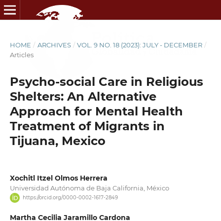
HOME
/
ARCHIVES
/
VOL. 9 NO. 18 (2023): JULY - DECEMBER
/
Articles
Psycho-social Care in Religious
Shelters: An Alternative
Approach for Mental Health
Treatment of Migrants in
Tijuana, Mexico
Xochitl Itzel Olmos Herrera
Universidad Autónoma de Baja California, México
https://orcid.org/0000-0002-1617-2849
Martha Cecilia Jaramillo Cardona