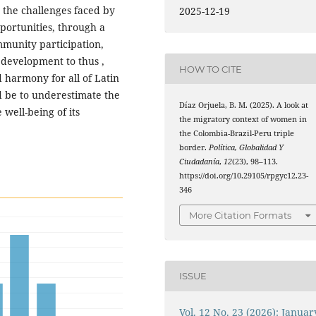
s the challenges faced by
2025-12-19
pportunities, through a
munity participation,
development to thus ,
HOW TO CITE
 harmony for all of Latin
 be to underestimate the
Díaz Orjuela, B. M. (2025). A look at
 well-being of its
the migratory context of women in
the Colombia-Brazil-Peru triple
border.
Política, Globalidad Y
Ciudadanía
,
12
(23), 98–113.
https://doi.org/10.29105/rpgyc12.23-
346
More Citation Formats
ISSUE
Vol. 12 No. 23 (2026): Januar