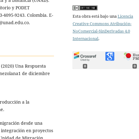
ta y a Distancia (UNAD).
ritorio y PODET
3-4095-9243. Colombia. E-
Esta obra está bajo una
Licencia
z@unad.edu.co.
Creative Commons Atribución-
NoComercial-SinDerivadas 4.0
Internacional
.
 (2020) Una Respuesta
0
0
Venezolana1 de diciembre
troducción a la
me.
 migración desde una
 integración en proyectos
 Unidad de Migración.