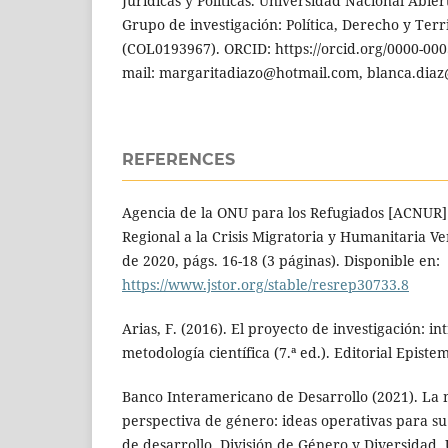
Jurídicas y Políticas. Universidad Nacional Abier
Grupo de investigación: Política, Derecho y Ter
(COL0193967). ORCID: https://orcid.org/0000-000
mail: margaritadiazo@hotmail.com, blanca.dia
REFERENCES
Agencia de la ONU para los Refugiados [ACNUR]
Regional a la Crisis Migratoria y Humanitaria 
de 2020, págs. 16-18 (3 páginas). Disponible en:
https://www.jstor.org/stable/resrep30733.8
Arias, F. (2016). El proyecto de investigación: in
metodología científica (7.ª ed.). Editorial Episte
Banco Interamericano de Desarrollo (2021). La
perspectiva de género: ideas operativas para su
de desarrollo. División de Género y Diversidad.