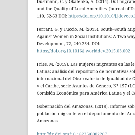
Dustmann, C. y Okatenko, A. (2014). Out-migrati
and the Quality of Local Amenities. Journal of
110, 52-63 DOI:
https://doi.org/10.1016/j.jdeveco
Ferrant, G. y Tuccio, M. (2015). South–South Mi
Against Women in Social Institutions: A Two-wa
Development, 72, 240-254. DOI:
https://doi.org/10.1016/j.worlddev.2015.03.002
Fries, M. (2019). Las mujeres migrantes en las l
Latina: análisis del repositorio de normativas s
internacional del Observatorio de Igualdad de 
y el Caribe, serie Asuntos de Género, N° 157 (LC
Comisión Económica para América Latina y el C
Gobernación del Amazonas. (2018). Informe sobr
población migrante en el departamento del Am
Amazonas.
http://dx.doi.org/10.18235/0002267