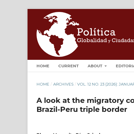
HOME
CURRENT
ABOUT
EDITORI
HOME
/
ARCHIVES
/
VOL. 12 NO. 23 (2026): JANUA
A look at the migratory 
Brazil-Peru triple border