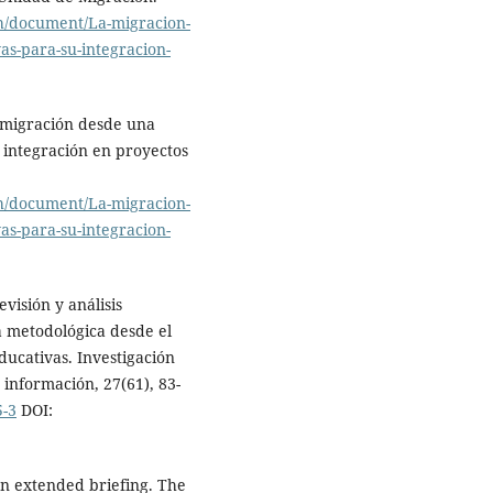
ish/document/La-migracion-
as-para-su-integracion-
 migración desde una
 integración en proyectos
ish/document/La-migracion-
as-para-su-integracion-
evisión y análisis
a metodológica desde el
ducativas. Investigación
 información, 27(61), 83-
5-3
DOI:
An extended briefing. The