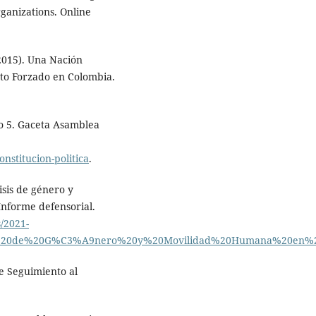
ganizations. Online
2015). Una Nación
to Forzado en Colombia.
lo 5. Gaceta Asamblea
nstitucion-politica
.
isis de género y
Informe defensorial.
s/2021-
sis%20de%20G%C3%A9nero%20y%20Movilidad%20Humana%20en%
e Seguimiento al