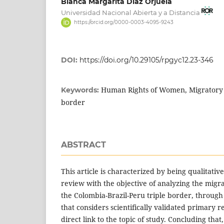
Blanca Margarita Díaz Orjuela
Universidad Nacional Abierta y a Distancia
https://orcid.org/0000-0003-4095-9243
DOI:
https://doi.org/10.29105/rpgyc12.23-346
Human Rights of Women, Migratory I
Keywords:
border
ABSTRACT
This article is characterized by being qualitativ
review with the objective of analyzing the migr
the Colombia-Brazil-Peru triple border, throu
that considers scientifically validated primary 
direct link to the topic of study. Concluding tha