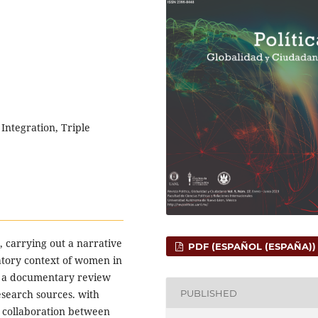
ntegration, Triple
e, carrying out a narrative
PDF (ESPAÑOL (ESPAÑA))
atory context of women in
gh a documentary review
PUBLISHED
research sources. with
t, collaboration between