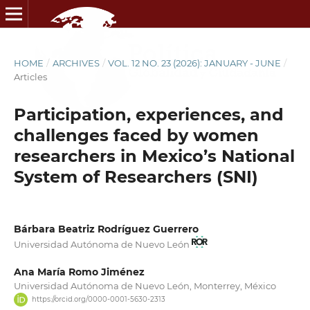
HOME
/
ARCHIVES
/
VOL. 12 NO. 23 (2026): JANUARY - JUNE
/
Articles
Participation, experiences, and
challenges faced by women
researchers in Mexico’s National
System of Researchers (SNI)
Bárbara Beatriz Rodríguez Guerrero
Universidad Autónoma de Nuevo León
Ana María Romo Jiménez
Universidad Autónoma de Nuevo León, Monterrey, México
https://orcid.org/0000-0001-5630-2313