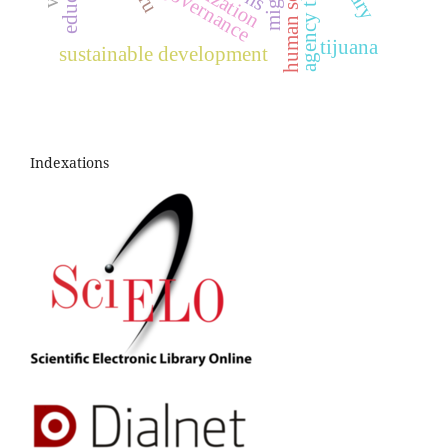
agency theory
governance
tijuana
sustainable development
Indexations