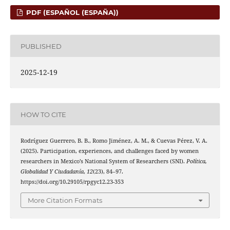
PDF (ESPAÑOL (ESPAÑA))
PUBLISHED
2025-12-19
HOW TO CITE
Rodríguez Guerrero, B. B., Romo Jiménez, A. M., & Cuevas Pérez, V. A.
(2025). Participation, experiences, and challenges faced by women
researchers in Mexico’s National System of Researchers (SNI).
Política,
Globalidad Y Ciudadanía
,
12
(23), 84–97.
https://doi.org/10.29105/rpgyc12.23-353
More Citation Formats