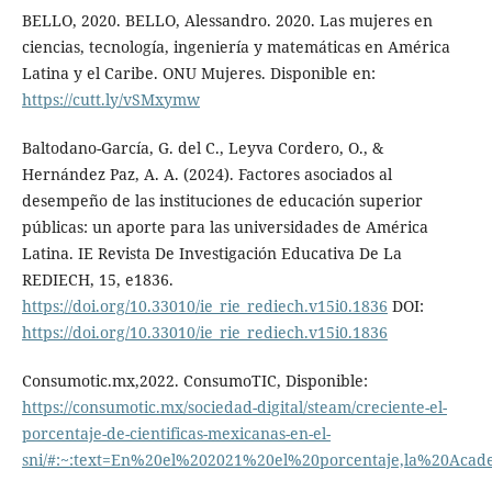
BELLO, 2020. BELLO, Alessandro. 2020. Las mujeres en
ciencias, tecnología, ingeniería y matemáticas en América
Latina y el Caribe. ONU Mujeres. Disponible en:
https://cutt.ly/vSMxymw
Baltodano-García, G. del C., Leyva Cordero, O., &
Hernández Paz, A. A. (2024). Factores asociados al
desempeño de las instituciones de educación superior
públicas: un aporte para las universidades de América
Latina. IE Revista De Investigación Educativa De La
REDIECH, 15, e1836.
https://doi.org/10.33010/ie_rie_rediech.v15i0.1836
DOI:
https://doi.org/10.33010/ie_rie_rediech.v15i0.1836
Consumotic.mx,2022. ConsumoTIC, Disponible:
https://consumotic.mx/sociedad-digital/steam/creciente-el-
porcentaje-de-cientificas-mexicanas-en-el-
sni/#:~:text=En%20el%202021%20el%20porcentaje,la%20Aca