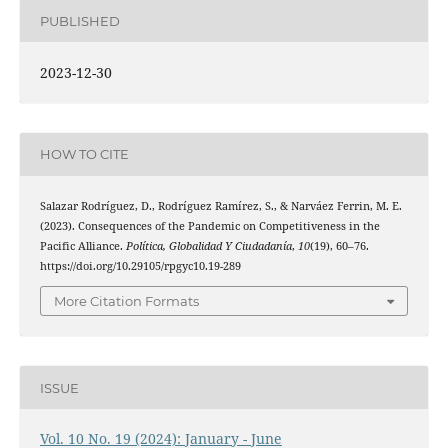
PUBLISHED
2023-12-30
HOW TO CITE
Salazar Rodríguez, D., Rodríguez Ramírez, S., & Narváez Ferrin, M. E.
(2023). Consequences of the Pandemic on Competitiveness in the
Pacific Alliance.
Política, Globalidad Y Ciudadanía
,
10
(19), 60–76.
https://doi.org/10.29105/rpgyc10.19-289
More Citation Formats
ISSUE
Vol. 10 No. 19 (2024): January - June