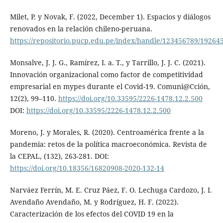
Milet, P. y Novak, F. (2022, December 1). Espacios y diálogos
renovados en la relación chileno-peruana.
https://repositorio.pucp.edu.pe/index/handle/123456789/19264
Monsalve, J. J. G., Ramírez, I. a. T., y Tarrillo, J. J. C. (2021).
Innovación organizacional como factor de competitividad
empresarial en mypes durante el Covid-19. Comuni@Cción,
12(2), 99–110.
https://doi.org/10.33595/2226-1478.12.2.500
DOI:
https://doi.org/10.33595/2226-1478.12.2.500
Moreno, J. y Morales, R. (2020). Centroamérica frente a la
pandemia: retos de la política macroeconómica. Revista de
la CEPAL, (132), 263-281. DOI:
https://doi.org/10.18356/16820908-2020-132-14
Narváez Ferrín, M. E. Cruz Páez, F. O. Lechuga Cardozo, J. I.
Avendaño Avendaño, M. y Rodríguez, H. F. (2022).
Caracterización de los efectos del COVID 19 en la