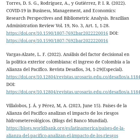
Torres, D. S. G., Rodríguez, A., y Gutiérrez, P. I. R. (2022).
COVID-19 in Business, Management, and Economics:
Research Perspectives and Bibliometric Analysis. Brazilian
Administration Review Vol. 19, No. 3, Art. 1, 1-28.
https://doi.org/10.1590/1807-7692bar2022220016
DOI:
https://doi.org/10.1590/1807-7692bar2022220016
Vargas-Alzate, L. F. (2022). Análisis del factor decisional en
la política exterior colombiana: el ingreso de Colombia a la
Alianza del Pacífico. Revista Desafíos, 34, 1-29(Especial).
https://doi.org/10.12804/revistas.urosario.edu.co/desafios/a.118
DOI:
https://doi.org/10.12804/revistas.urosario.edu.co/desafios/a.118
Villalobos, J. Á. y Pérez, M, A. (2023, June 15). Países de la
Alianza del Pacífico analizan el impacto de los riesgos
hidrometereológicos. (Blogs del Banco Mundial).
https://blogs.worldbank.org/es/latinamerica/paises-de-la-
alianza-del-pacifico-analizan-el-impacto-de-los-riesgos