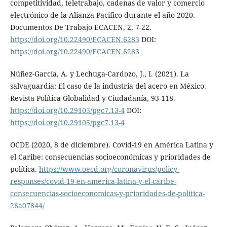
competitividad, teletrabajo, cadenas de valor y comercio
electrónico de la Alianza Pacifico durante el año 2020.
Documentos De Trabajo ECACEN, 2, 7-22.
https://doi.org/10.22490/ECACEN.6283
DOI:
https://doi.org/10.22490/ECACEN.6283
Núñez-García, A. y Lechuga-Cardozo, J., I. (2021). La
salvaguardia: El caso de la industria del acero en México.
Revista Política Globalidad y Ciudadanía, 93-118.
https://doi.org/10.29105/pgc7.13-4
DOI:
https://doi.org/10.29105/pgc7.13-4
OCDE (2020, 8 de diciembre). Covid-19 en América Latina y
el Caribe: consecuencias socioeconómicas y prioridades de
política.
https://www.oecd.org/coronavirus/policy-
responses/covid-19-en-america-latina-y-el-caribe-
consecuencias-socioeconomicas-y-prioridades-de-politica-
26a07844/