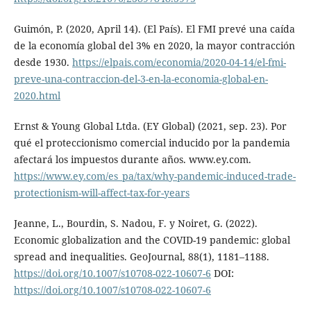
Guimón, P. (2020, April 14). (El País). El FMI prevé una caída
de la economía global del 3% en 2020, la mayor contracción
desde 1930.
https://elpais.com/economia/2020-04-14/el-fmi-
preve-una-contraccion-del-3-en-la-economia-global-en-
2020.html
Ernst & Young Global Ltda. (EY Global) (2021, sep. 23). Por
qué el proteccionismo comercial inducido por la pandemia
afectará los impuestos durante años. www.ey.com.
https://www.ey.com/es_pa/tax/why-pandemic-induced-trade-
protectionism-will-affect-tax-for-years
Jeanne, L., Bourdin, S. Nadou, F. y Noiret, G. (2022).
Economic globalization and the COVID-19 pandemic: global
spread and inequalities. GeoJournal, 88(1), 1181–1188.
https://doi.org/10.1007/s10708-022-10607-6
DOI:
https://doi.org/10.1007/s10708-022-10607-6