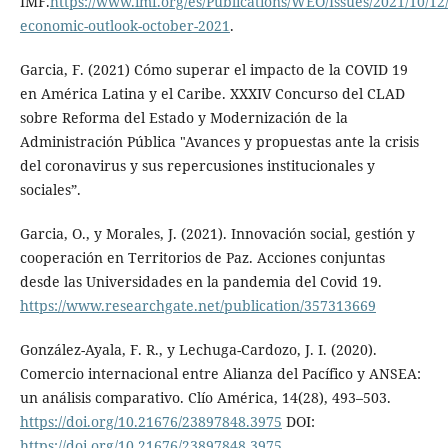
IMF.
https://www.imf.org/es/Publications/WEO/Issues/2021/10/12
economic-outlook-october-2021
.
Garcia, F. (2021) Cómo superar el impacto de la COVID 19
en América Latina y el Caribe. XXXIV Concurso del CLAD
sobre Reforma del Estado y Modernización de la
Administración Pública "Avances y propuestas ante la crisis
del coronavirus y sus repercusiones institucionales y
sociales”.
Garcia, O., y Morales, J. (2021). Innovación social, gestión y
cooperación en Territorios de Paz. Acciones conjuntas
desde las Universidades en la pandemia del Covid 19.
https://www.researchgate.net/publication/357313669
González-Ayala, F. R., y Lechuga-Cardozo, J. I. (2020).
Comercio internacional entre Alianza del Pacífico y ANSEA:
un análisis comparativo. Clío América, 14(28), 493–503.
https://doi.org/10.21676/23897848.3975
DOI:
https://doi.org/10.21676/23897848.3975