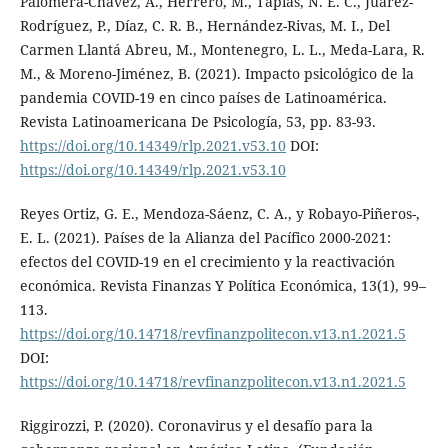
Palomera-Chávez, A., Herrero, M., Tapias, N. E. C., Juárez-
Rodríguez, P., Díaz, C. R. B., Hernández-Rivas, M. I., Del
Carmen Llantá Abreu, M., Montenegro, L. L., Meda-Lara, R.
M., & Moreno-Jiménez, B. (2021). Impacto psicológico de la
pandemia COVID-19 en cinco países de Latinoamérica.
Revista Latinoamericana De Psicología, 53, pp. 83-93.
https://doi.org/10.14349/rlp.2021.v53.10
DOI:
https://doi.org/10.14349/rlp.2021.v53.10
Reyes Ortiz, G. E., Mendoza-Sáenz, C. A., y Robayo-Piñeros-,
E. L. (2021). Países de la Alianza del Pacífico 2000-2021:
efectos del COVID-19 en el crecimiento y la reactivación
económica. Revista Finanzas Y Política Económica, 13(1), 99–
113.
https://doi.org/10.14718/revfinanzpolitecon.v13.n1.2021.5
DOI:
https://doi.org/10.14718/revfinanzpolitecon.v13.n1.2021.5
Riggirozzi, P. (2020). Coronavirus y el desafío para la