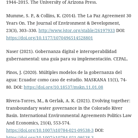
1944–2015. The University of Arizona Press.
Mumme, S. P., & Collins, K. (2014). The La Paz Agreement 30
Years On. The Journal of Environment & Development,
23(3), 303–330.
http://www.jstor.org/stable/26197933
DOI:
https://doi.org/10.1177/1070496514528801
Naser (2021). Gobernanza digital e interoperabilidad
gubernamental: una guía para su implementación. CEPAL.
Pinos, J. (2020). Múltiples modelos de la gobernanza del
agua: Ecuador como caso de estudio. MASKANA 11(1), 74-
80. DOI:
https://doi.org/10.18537/mskn.11.01.08
Rivera-Torres, M., & Gerlak, A. K. (2021). Evolving together:
transboundary water governance in the Colorado River
Basin. International Environmental Agreements Politics Law
And Economics, 21(4), 553-574.
https://doi.org/10.1007/s10784-021-09538-3
DOI:
https://doi.org/10.1007/s10784-021-09538-3