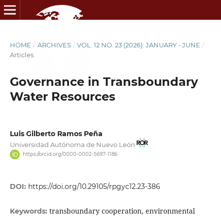
HOME
/
ARCHIVES
/
VOL. 12 NO. 23 (2026): JANUARY - JUNE
/
Articles
Governance in Transboundary
Water Resources
Luis Gilberto Ramos Peña
Universidad Autónoma de Nuevo León
https://orcid.org/0000-0002-5697-1186
DOI:
https://doi.org/10.29105/rpgyc12.23-386
transboundary cooperation, environmental
Keywords: