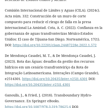
Comisión Internacional de Límites y Aguas (CILA). (2024c).
Acta núm. 332: Construcción de un muro de corte
compuesto para reducir el riesgo de falla en la presa
internacional La Amistad. Cota, A. C. (2022). Confianza en la
gobernanza de aguas transfronterizas México-Estados
Unidos: El caso de Tijuana-San Diego. Norteamérica, 17(1).
DOI:
https://doi.org/10.22201/cisan.24487228e.2022.1.572
De Mendonça Casadei, M. T., & De Mendonça Casadei, J.
(2023). Rota das Águas: desafios da gestão dos recursos
hídricos em um cenário transfronteiriço da Rota de
Integração Latinoamericana. Interações (Campo Grande),
e2514301.
https://doi.org/10.20435/inter.v25i1.4301
DOI:
https://doi.org/10.20435/inter.v25i1.4301
Ganoulis, J., & Fried, J. (2018). Transboundary Hydro-
Governance. En Springer eBooks.
https://doi.org/10.1007/978-3-319-78625-4
DOI: