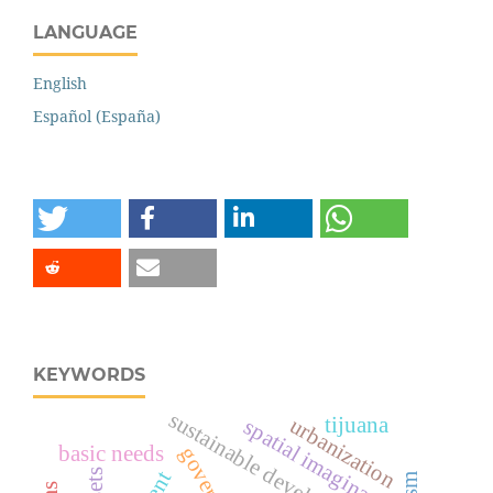
LANGUAGE
English
Español (España)
KEYWORDS
sustainable development
tijuana
urbanization
spatial imaginary
basic needs