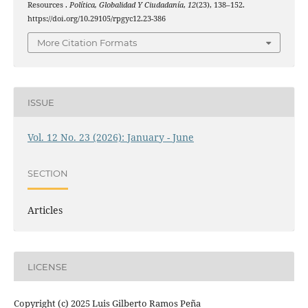
Resources .
Política, Globalidad Y Ciudadanía
,
12
(23), 138–152.
https://doi.org/10.29105/rpgyc12.23-386
More Citation Formats
ISSUE
Vol. 12 No. 23 (2026): January - June
SECTION
Articles
LICENSE
Copyright (c) 2025 Luis Gilberto Ramos Peña