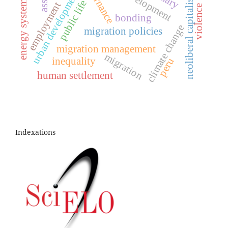
governance
urban development
assets
neoliberal capitalism
energy systems
public life
employment
violence
bonding
climate change
migration policies
migration management
migration
inequality
peru
human settlement
Indexations